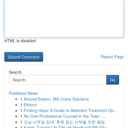
HTML is disabled
Report Page
Search
Go
Published News
1
Around Easton, MA Crane Solutions
1
Ethicon
1
Finding Hope: A Guide to Addiction Treatment Op...
1
No Cost Professional Counsel in the Town :...
1
강남 사무실 임대, 후회 없는 선택을 위한 꿀팁
1
Kubet: Tutorial Chi Tiết với Người mới Bắt Đầu