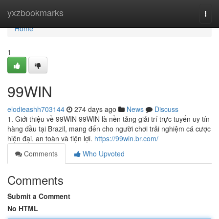
Home
yxzbookmarks
Togg
navi
Home
1
99WIN
elodieashh703144
274 days ago
News
Discuss
1. Giới thiệu về 99WIN 99WIN là nền tảng giải trí trực tuyến uy tín
hàng đầu tại Brazil, mang đến cho người chơi trải nghiệm cá cược
hiện đại, an toàn và tiện lợi.
https://99win.br.com/
Comments
Who Upvoted
Comments
Submit a Comment
No HTML