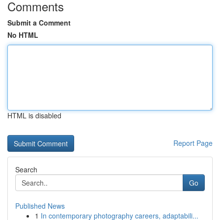
Comments
Submit a Comment
No HTML
HTML is disabled
Report Page
Search
Go
Published News
1
In contemporary photography careers, adaptabili...