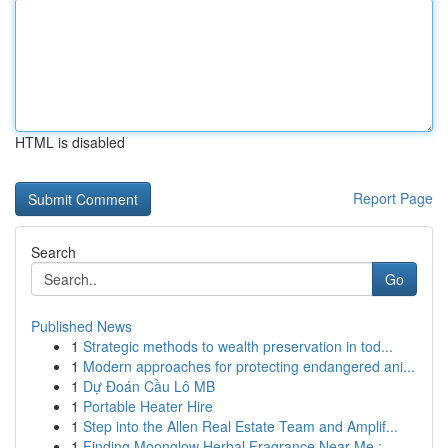
HTML is disabled
Report Page
Search
Go
Published News
1
Strategic methods to wealth preservation in tod...
1
Modern approaches for protecting endangered ani...
1
Dự Đoán Cầu Lô MB
1
Portable Heater Hire
1
Step into the Allen Real Estate Team and Amplif...
1
Finding Moonglow Herbal Fragrance Near Me : ...