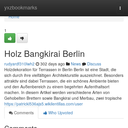
Home
yxzbookmarks
Togg
navi
Home
1
Holz Bangkirai Berlin
rudyardf310lwh2
302 days ago
News
Discuss
Holzdekoration für Terrassen in Berlin Berlin ist eine Stadt, die
sich durch ihre vielfältigen Architekturstile auszeichnet. Besonders
attraktiv sind dabei Terrassen, die ein schönes Ambiente bieten
und den Außenbereich zu einem begehrten Aufenthaltsort
machen. In diesem Artikel werden verschiedene Arten von
Gehobelten Brettern sowie Bangkirai und Merbau, zwei tropische
https://patrickl536ajs5.wikilentillas.com/user
Comments
Who Upvoted
Comments