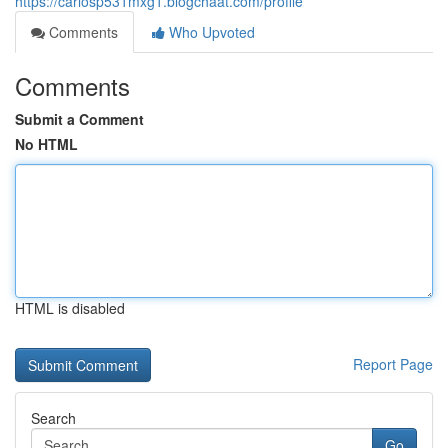
https://carlosp531mxg1.blogchaat.com/profile
Comments
Who Upvoted
Comments
Submit a Comment
No HTML
HTML is disabled
Report Page
Search
Go