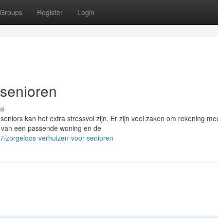
Groups
Register
Login
 senioren
ss
seniors kan het extra stressvol zijn. Er zijn veel zaken om rekening me
n van een passende woning en de
7/zorgeloos-verhuizen-voor-senioren