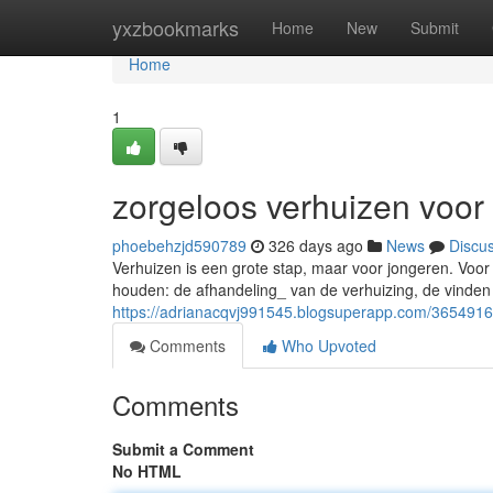
Home
yxzbookmarks
Home
New
Submit
Home
1
zorgeloos verhuizen voor
phoebehzjd590789
326 days ago
News
Discu
Verhuizen is een grote stap, maar voor jongeren. Voor 
houden: de afhandeling_ van de verhuizing, de vinde
https://adrianacqvj991545.blogsuperapp.com/3654916
Comments
Who Upvoted
Comments
Submit a Comment
No HTML