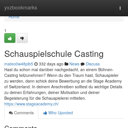
Home
yxzbookmarks
Togg
navi
Home
1
Schauspielschule Casting
mateo0w48pib5
332 days ago
News
Discuss
Hast du schon mal darüber nachgedacht, an einem Bühnen-
Casting teilzunehmen? Wenn du den Traum hast, Schauspieler
zu werden, dann schick deine Bewerbung an die Stage Academy
of Switzerland. In deinem Anschreiben solltest du wichtige Details
zu deinen Erfahrungen, deiner Motivation und deiner
Begeisterung für die Schauspielerei mitteilen.
https://www.stageacademy.ch/
Comments
Who Upvoted
Comments