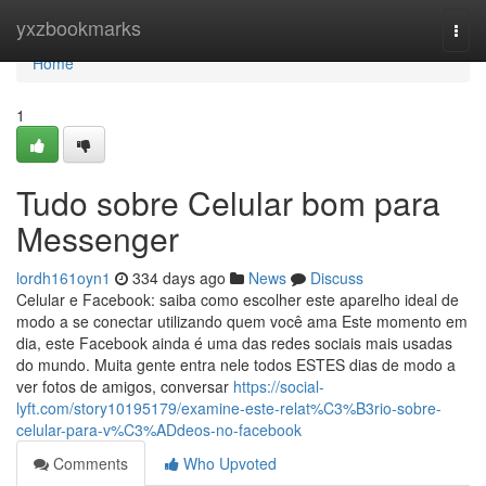
Home
yxzbookmarks
Togg
navi
Home
1
Tudo sobre Celular bom para
Messenger
lordh161oyn1
334 days ago
News
Discuss
Celular e Facebook: saiba como escolher este aparelho ideal de
modo a se conectar utilizando quem você ama Este momento em
dia, este Facebook ainda é uma das redes sociais mais usadas
do mundo. Muita gente entra nele todos ESTES dias de modo a
ver fotos de amigos, conversar
https://social-
lyft.com/story10195179/examine-este-relat%C3%B3rio-sobre-
celular-para-v%C3%ADdeos-no-facebook
Comments
Who Upvoted