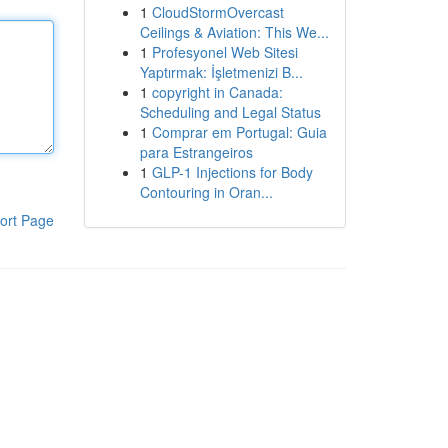
1
CloudStormOvercast
Ceilings & Aviation: This We...
1
Profesyonel Web Sitesi
Yaptırmak: İşletmenizi B...
1
copyright in Canada:
Scheduling and Legal Status
1
Comprar em Portugal: Guia
para Estrangeiros
1
GLP-1 Injections for Body
Contouring in Oran...
ort Page