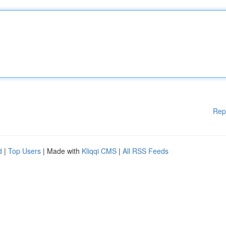
Rep
d
|
Top Users
| Made with
Kliqqi CMS
|
All RSS Feeds