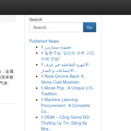
Search
Go
Published News
1
عضوية سمارترز
1
일본구심: 당신의 피부 고민,
이제 안녕!
1
الأجهزة التفاعلية في غرف
الاجتماعات و المدار...
边；金属
1
Rock Gnome Bard: A
最简单整
Stone-Cold Musician
气体、
1
Moxie Pop : A Unique U.S.
Tradition
1
Machine Learning
Procurement : A Complete
Co...
1
DE88 – Cổng Game Đổi
Thưởng Uy Tín, Đăng Ký
Nha...