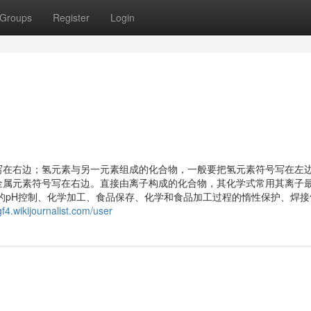
Groups
Register
Login
写在右边；氢元素与另一元素组成的化合物，一般要把氢元素符号写在左
金属元素符号写在右边。直接由离子构成的化合物，其化学式常用其离子
的pH控制、化学加工、食品保存、化学和食品加工过程的惰性保护、焊接
f4.wikijournalist.com/user