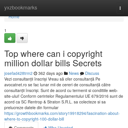
Home
yxzbookmarks
Togg
navi
Home
1
Top where can i copyright
million dollar bills Secrets
josefad428trm2
362 days ago
News
Discuss
Vezi consultanții înscriși Vreau să ofer consultanță Pe
avocatnet.ro se fac lunar mii de cereri de consultanță către
consultanții înscriși. Sunt de acord cu termenii si conditiile web-
site-ului! Conform cerintelor Regulamentului UE 679/2016 sunt de
acord ca SC Rentrop & Straton S.R.L. sa colecteze si sa
prelucreze datele din formular
https://growthbookmarks.com/story19918294/fascination-about-
where-to-copyright-100-dollar-bill
Comments
Who Upvoted