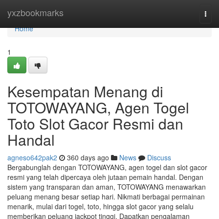
Home
yxzbookmarks
Togg
navi
Home
1
Kesempatan Menang di
TOTOWAYANG, Agen Togel
Toto Slot Gacor Resmi dan
Handal
agneso642pak2
360 days ago
News
Discuss
Bergabunglah dengan TOTOWAYANG, agen togel dan slot gacor
resmi yang telah dipercaya oleh jutaan pemain handal. Dengan
sistem yang transparan dan aman, TOTOWAYANG menawarkan
peluang menang besar setiap hari. Nikmati berbagai permainan
menarik, mulai dari togel, toto, hingga slot gacor yang selalu
memberikan peluang jackpot tinggi. Dapatkan pengalaman