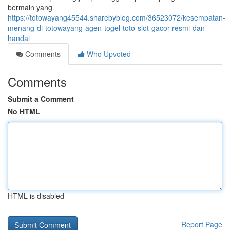
bermain yang
https://totowayang45544.sharebyblog.com/36523072/kesempatan-
menang-di-totowayang-agen-togel-toto-slot-gacor-resmi-dan-
handal
Comments
Who Upvoted
Comments
Submit a Comment
No HTML
HTML is disabled
Report Page