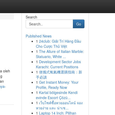
Search
Go
Published News
1
24club: Giải Trí Hàng Đầu
Cho Cược Thủ Việt
1
The Allure of Italian Marble:
Statuario, White ...
1
Development Sector Jobs
Karachi: Current Positions
a oleh
1
便攜式氧氣機選購指南：新
ng
手必讀
gan
1
Get Instant Money: Your
aya-
Profile, Ready Now
1
Kartal bölgesinde Kendi
evinde Escort Çözü...
1
เว็บไซต์ซื้อหวยออนไลน์ จอง
หวยง่าย และ น่าเช...
1
Laptop 14 Inch: Pilihan