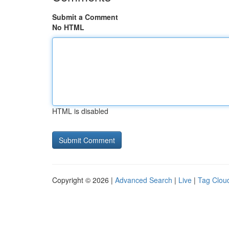
Submit a Comment
No HTML
HTML is disabled
Copyright © 2026 |
Advanced Search
|
Live
|
Tag Clou