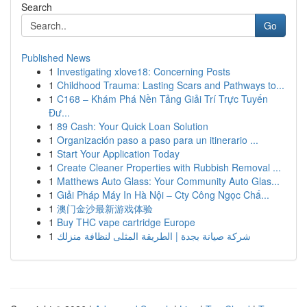
Search
Go
Published News
1
Investigating xlove18: Concerning Posts
1
Childhood Trauma: Lasting Scars and Pathways to...
1
C168 – Khám Phá Nền Tảng Giải Trí Trực Tuyến
Đư...
1
89 Cash: Your Quick Loan Solution
1
Organización paso a paso para un itinerario ...
1
Start Your Application Today
1
Create Cleaner Properties with Rubbish Removal ...
1
Matthews Auto Glass: Your Community Auto Glas...
1
Giải Pháp Máy In Hà Nội – Cty Công Ngọc Chấ...
1
澳门金沙最新游戏体验
1
Buy THC vape cartridge Europe
1
شركة صيانة بجدة | الطريقة المثلى لنظافة منزلك