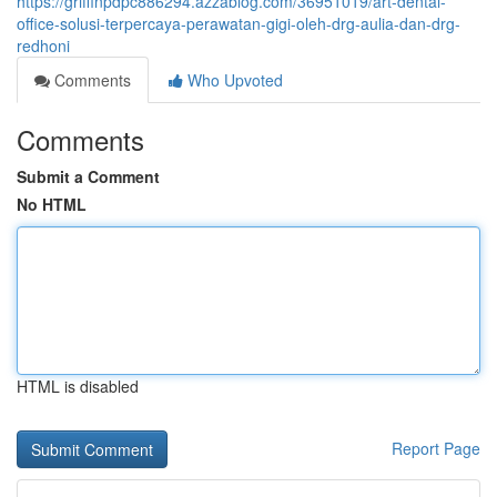
https://griffinpdpc886294.azzablog.com/36951019/art-dental-
office-solusi-terpercaya-perawatan-gigi-oleh-drg-aulia-dan-drg-
redhoni
Comments
Who Upvoted
Comments
Submit a Comment
No HTML
HTML is disabled
Report Page