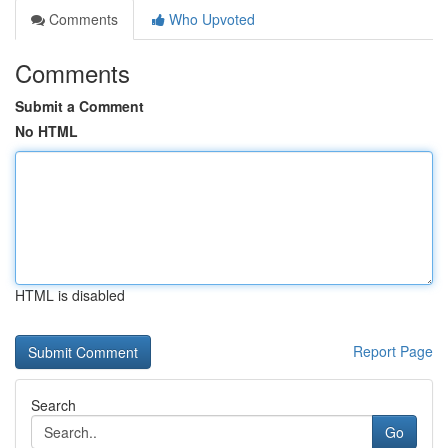
Comments
Who Upvoted
Comments
Submit a Comment
No HTML
HTML is disabled
Report Page
Search
Go