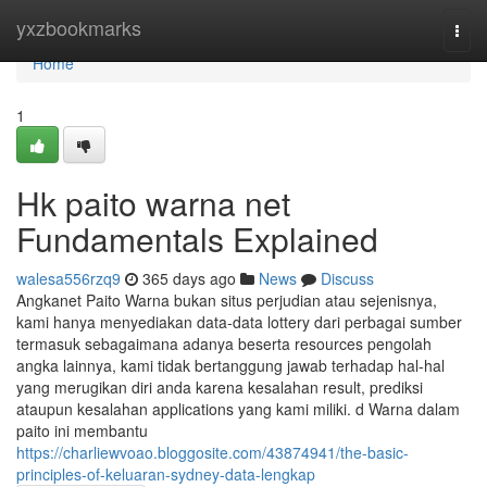
Home
yxzbookmarks
Togg
navi
Home
1
Hk paito warna net
Fundamentals Explained
walesa556rzq9
365 days ago
News
Discuss
Angkanet Paito Warna bukan situs perjudian atau sejenisnya,
kami hanya menyediakan data-data lottery dari perbagai sumber
termasuk sebagaimana adanya beserta resources pengolah
angka lainnya, kami tidak bertanggung jawab terhadap hal-hal
yang merugikan diri anda karena kesalahan result, prediksi
ataupun kesalahan applications yang kami miliki. d Warna dalam
paito ini membantu
https://charliewvoao.bloggosite.com/43874941/the-basic-
principles-of-keluaran-sydney-data-lengkap