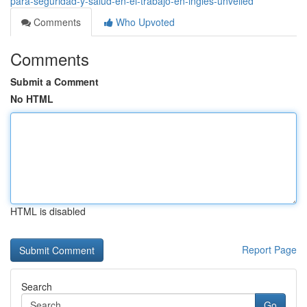
para-seguridad-y-salud-en-el-trabajo-en-ingles-unveiled
Comments
Who Upvoted
Comments
Submit a Comment
No HTML
HTML is disabled
Report Page
Search
Go