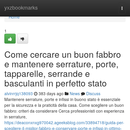
Home
yxzbookmarks
Togg
navi
Home
1
Come cercare un buon fabbro
e mantenere serrature, porte,
tapparelle, serrande e
basculanti in perfetto stato
alvinrrjq138093
383 days ago
News
Discuss
Mantenere serrature, porte e infissi in buono stato è essenziale
per la sicurezza e la praticità della casa. Come scegliere un buon
fabbro: criteri da considerare Cerca professionisti con esperienza
in serrature,
https://deaconxnxg970042.ageeksblog.com/33894718/guida-per-
scegliere-il-miglior-fabbro-e-conservare-porte-e-infissi-in-ottimo-