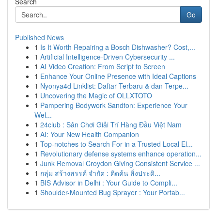
Search
Go
Published News
1
Is It Worth Repairing a Bosch Dishwasher? Cost,...
1
Artificial Intelligence-Driven Cybersecurity ...
1
AI Video Creation: From Script to Screen
1
Enhance Your Online Presence with Ideal Captions
1
Nyonya4d Linklist: Daftar Terbaru & dan Terpe...
1
Uncovering the Magic of OLLXTOTO
1
Pampering Bodywork Sandton: Experience Your
Wel...
1
24club : Sân Chơi Giải Trí Hàng Đầu Việt Nam
1
AI: Your New Health Companion
1
Top-notches to Search For in a Trusted Local El...
1
Revolutionary defense systems enhance operation...
1
Junk Removal Croydon Giving Consistent Service ...
1
กลุ่ม สร้างสรรค์ จำกัด : คิดค้น สิ่งประดิ...
1
BIS Advisor in Delhi : Your Guide to Compli...
1
Shoulder-Mounted Bug Sprayer : Your Portab...