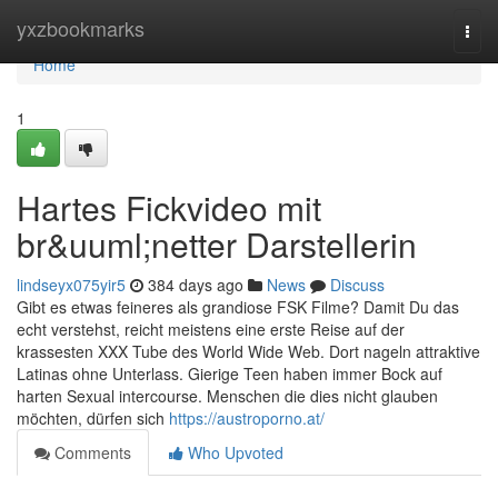
Home
yxzbookmarks
Togg
navi
Home
1
Hartes Fickvideo mit
br&uuml;netter Darstellerin
lindseyx075yir5
384 days ago
News
Discuss
Gibt es etwas feineres als grandiose FSK Filme? Damit Du das
echt verstehst, reicht meistens eine erste Reise auf der
krassesten XXX Tube des World Wide Web. Dort nageln attraktive
Latinas ohne Unterlass. Gierige Teen haben immer Bock auf
harten Sexual intercourse. Menschen die dies nicht glauben
möchten, dürfen sich
https://austroporno.at/
Comments
Who Upvoted