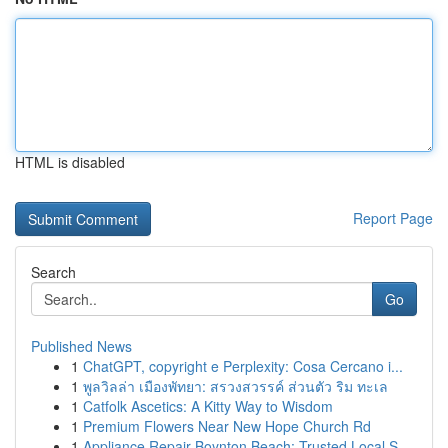
HTML is disabled
Report Page
Search
Go
Published News
1
ChatGPT, copyright e Perplexity: Cosa Cercano i...
1
พูลวิลล่า เมืองพัทยา: สรวงสวรรค์ ส่วนตัว ริม ทะเล
1
Catfolk Ascetics: A Kitty Way to Wisdom
1
Premium Flowers Near New Hope Church Rd
1
Appliance Repair Boynton Beach: Trusted Local S...