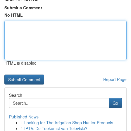
Submit a Comment
No HTML
HTML is disabled
Report Page
Search
Go
Published News
1
Looking for The Irrigation Shop Hunter Products...
1
IPTV: De Toekomst van Televisie?