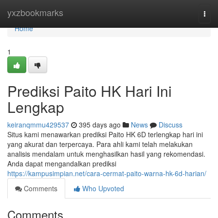
Home
yxzbookmarks
Togg
navi
Home
1
Prediksi Paito HK Hari Ini
Lengkap
keiranqmmu429537
395 days ago
News
Discuss
Situs kami menawarkan prediksi Paito HK 6D terlengkap hari ini
yang akurat dan terpercaya. Para ahli kami telah melakukan
analisis mendalam untuk menghasilkan hasil yang rekomendasi.
Anda dapat mengandalkan prediksi
https://kampusimpian.net/cara-cermat-paito-warna-hk-6d-harian/
Comments
Who Upvoted
Comments