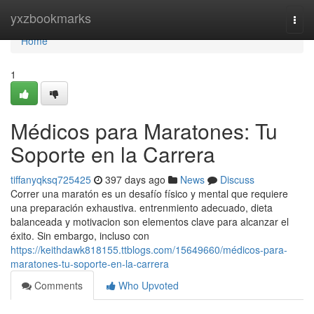
Home
yxzbookmarks
Togg
navi
Home
1
Médicos para Maratones: Tu
Soporte en la Carrera
tiffanyqksq725425
397 days ago
News
Discuss
Correr una maratón es un desafío físico y mental que requiere
una preparación exhaustiva. entrenmiento adecuado, dieta
balanceada y motivacion son elementos clave para alcanzar el
éxito. Sin embargo, incluso con
https://keithdawk818155.ttblogs.com/15649660/médicos-para-
maratones-tu-soporte-en-la-carrera
Comments
Who Upvoted