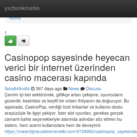
Home
yxzbookmarks
Home
1
Casinopop sayesinde heyecan
verici bir internet üzerinden
casino macerası kapında
llaha849ndt4
397 days ago
News
Discuss
Çevrim içi bet sektöründe, gittikçe artan çekişme, oyuncuların
güvenilir, kesintisiz ve keyifli bir ortam ihtiyacını da doğuruyor. Bu
aşamada, CasinoPop, verdiği özel imkanlar ve kullanıcı dostu
arayüzüyle ile ilgiyi çekiyor. İster slot oyunları, gerekse gerçek
zamanlı bahis seçenekleriyle alanında adından söz ettiren bu
sistem, hem acemi kullanıcılara hem de deneyimli
https://rowanlqtvw.salesmanwiki.com/9728992/casinopop_sayesinde