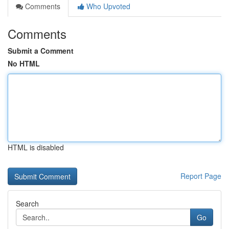
Comments
Who Upvoted
Comments
Submit a Comment
No HTML
HTML is disabled
Report Page
Search
Go