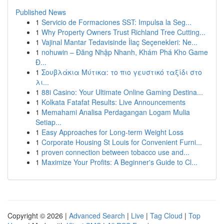
Published News
1
Servicio de Formaciones SST: Impulsa la Seg...
1
Why Property Owners Trust Richland Tree Cutting...
1
Vajinal Mantar Tedavisinde İlaç Seçenekleri: Ne...
1
nohuwin – Đăng Nhập Nhanh, Khám Phá Kho Game
Đ...
1
Σουβλάκια Μύτικα: το πιο γευστικό ταξίδι στο
λι...
1
88i Casino: Your Ultimate Online Gaming Destina...
1
Kolkata Fatafat Results: Live Announcements
1
Memahami Analisa Perdagangan Logam Mulia
Setiap...
1
Easy Approaches for Long-term Weight Loss
1
Corporate Housing St Louis for Convenient Furni...
1
proven connection between tobacco use and...
1
Maximize Your Profits: A Beginner's Guide to Cl...
Copyright © 2026 |
Advanced Search
|
Live
|
Tag Cloud
|
Top