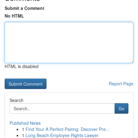
Submit a Comment
No HTML
HTML is disabled
Report Page
Search
Go
Published News
1
Find Your A Perfect Pairing: Discover Pre...
1
Long Beach Employee Rights Lawyer