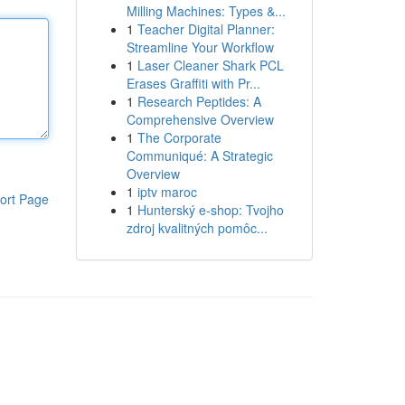
Milling Machines: Types &...
1
Teacher Digital Planner:
Streamline Your Workflow
1
Laser Cleaner Shark PCL
Erases Graffiti with Pr...
1
Research Peptides: A
Comprehensive Overview
1
The Corporate
Communiqué: A Strategic
Overview
1
iptv maroc
ort Page
1
Hunterský e-shop: Tvojho
zdroj kvalitných pomôc...