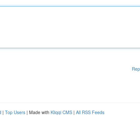
Rep
d
|
Top Users
| Made with
Kliqqi CMS
|
All RSS Feeds