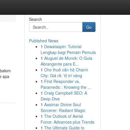
Search
Go
Published News
1
Dewataspin: Tutorial
Lengkap bagi Pemain Pemula
1
Aluguel de Munck: O Guia
Abrangente para E...
1
Cho thuê căn hộ Charm
 bakım
City: Giá rẻ, Vị trí vàng
ve spa
1
First Responder vs.
Paramedic : Knowing the ...
1
Craig Campbell SEO: A
Deep Dive
1
Aasimar Divine Soul
Sorcerer: Radiant Magic
1
The Outlook of Aerial
Force: Advances plus Trends
1
The Ultimate Guide to