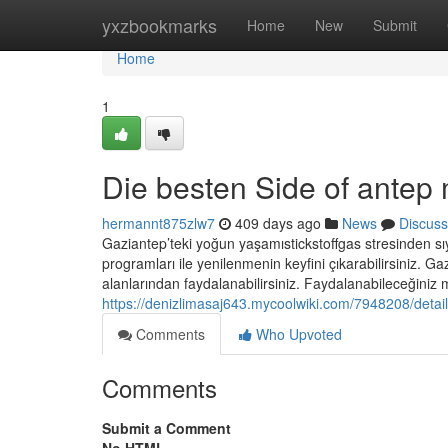
Home
yxzbookmarks
Home
New
Submit
Home
1
Die besten Side of antep
hermannt875zlw7
409 days ago
News
Discuss
Gaziantep’teki yoğun yaşamıstickstoffgas stresinden sıy
programları ile yenilenmenin keyfini çıkarabilirsiniz. G
alanlarından faydalanabilirsiniz. Faydalanabileceğiniz ma
https://denizlimasaj643.mycoolwiki.com/7948208/detai
Comments
Who Upvoted
Comments
Submit a Comment