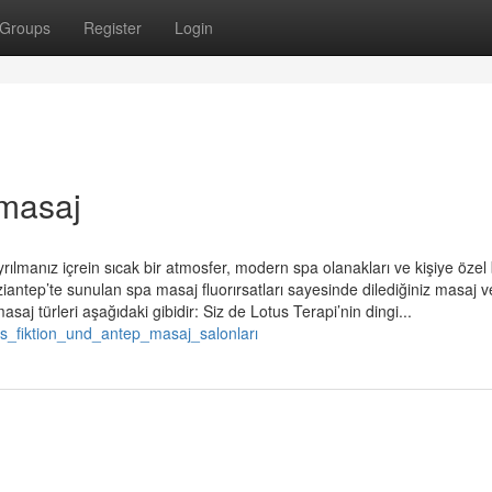
Groups
Register
Login
 masaj
rılmanız içrein sıcak bir atmosfer, modern spa olanakları ve kişiye özel
aziantep’te sunulan spa masaj fluorırsatları sayesinde dilediğiniz masaj 
saj türleri aşağıdaki gibidir: Siz de Lotus Terapi’nin dingi...
ls_fiktion_und_antep_masaj_salonları