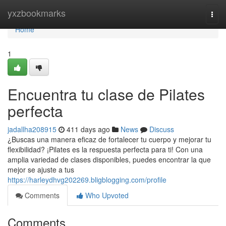
Home
yxzbookmarks
Togg
navi
Home
1
Encuentra tu clase de Pilates
perfecta
jadallha208915
411 days ago
News
Discuss
¿Buscas una manera eficaz de fortalecer tu cuerpo y mejorar tu
flexibilidad? ¡Pilates es la respuesta perfecta para ti! Con una
amplia variedad de clases disponibles, puedes encontrar la que
mejor se ajuste a tus
https://harleydhvg202269.bligblogging.com/profile
Comments
Who Upvoted
Comments