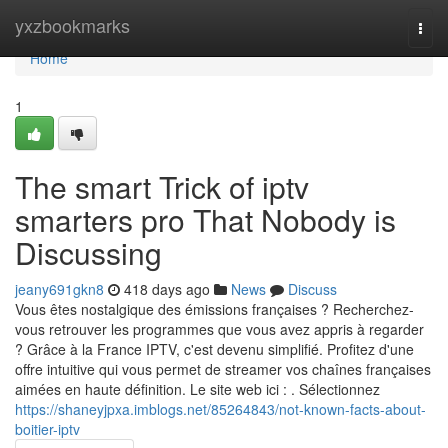
Home
yxzbookmarks
Togg
navi
Home
1
The smart Trick of iptv
smarters pro​ That Nobody is
Discussing
jeany691gkn8
418 days ago
News
Discuss
Vous êtes nostalgique des émissions françaises ? Recherchez-
vous retrouver les programmes que vous avez appris à regarder
? Grâce à la France IPTV, c'est devenu simplifié. Profitez d'une
offre intuitive qui vous permet de streamer vos chaînes françaises
aimées en haute définition. Le site web ici : . Sélectionnez
https://shaneyjpxa.imblogs.net/85264843/not-known-facts-about-
boitier-iptv