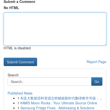
Submit a Comment
No HTML
HTML is disabled
Report Page
Search
Go
Published News
1
AI及大数据语料资源怎样赋能新时代翻译教学升级：...
1
KAWS Moon Rocks : Your Ultimate Source Online
1
Samsung Fridge Fixes : Addressing & Solutions