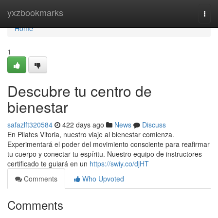
Home
yxzbookmarks
Togg
navi
Home
1
Descubre tu centro de
bienestar
safazlft320584
422 days ago
News
Discuss
En Pilates Vitoria, nuestro viaje al bienestar comienza.
Experimentará el poder del movimiento consciente para reafirmar
tu cuerpo y conectar tu espíritu. Nuestro equipo de instructores
certificado te guiará en un
https://swiy.co/djHT
Comments
Who Upvoted
Comments