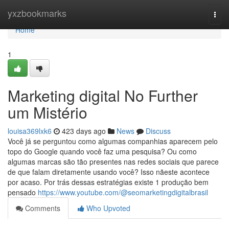
Home
yxzbookmarks
Togg
navi
Home
1
Marketing digital No Further
um Mistério
louisa369lxk6
423 days ago
News
Discuss
Você já se perguntou como algumas companhias aparecem pelo
topo do Google quando você faz uma pesquisa? Ou como
algumas marcas são tão presentes nas redes sociais que parece
de que falam diretamente usando você? Isso nãeste acontece
por acaso. Por trás dessas estratégias existe 1 produção bem
pensado
https://www.youtube.com/@seomarketingdigitalbrasil
Comments
Who Upvoted