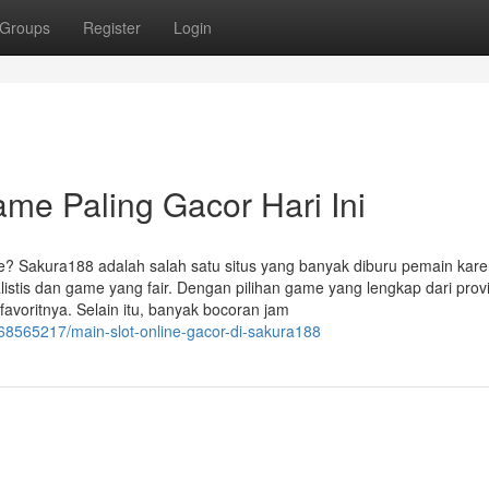
Groups
Register
Login
ame Paling Gacor Hari Ini
ne? Sakura188 adalah salah satu situs yang banyak diburu pemain kar
tis dan game yang fair. Dengan pilihan game yang lengkap dari prov
voritnya. Selain itu, banyak bocoran jam
/68565217/main-slot-online-gacor-di-sakura188