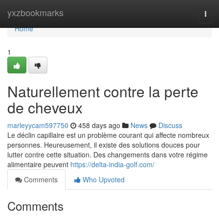
Home
yxzbookmarks
Togg
navi
Home
1
Naturellement contre la perte
de cheveux
marleyycam597750
458 days ago
News
Discuss
Le déclin capillaire est un problème courant qui affecte nombreux
personnes. Heureusement, il existe des solutions douces pour
lutter contre cette situation. Des changements dans votre régime
alimentaire peuvent
https://delta-india-golf.com/
Comments
Who Upvoted
Comments