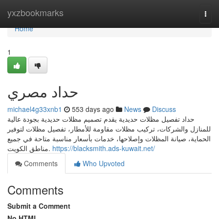
Home
yxzbookmarks
Togg
navi
Home
1
حداد مصري
michael4g33xnb1
553 days ago
News
Discuss
حداد تفصيل مظلات حديدية يقدم تصميم مظلات حديدية بجودة عالية
للمنازل والشركات، تركيب مظلات مقاومة للأمطار، تفصيل مظلات لتوفير
الحماية، صيانة المظلات وإصلاحها، خدمات بأسعار مناسبة متاحة في جميع
مناطق الكويت.
https://blacksmith.ads-kuwait.net/
Comments
Who Upvoted
Comments
Submit a Comment
No HTML