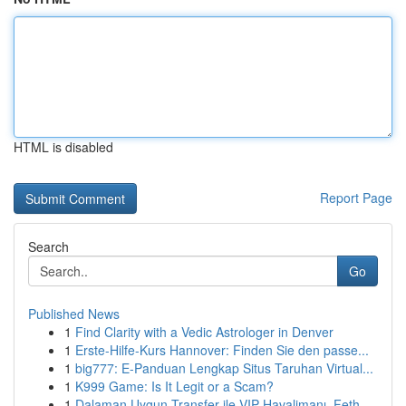
HTML is disabled
Report Page
Search
Go
Published News
1
Find Clarity with a Vedic Astrologer in Denver
1
Erste-Hilfe-Kurs Hannover: Finden Sie den passe...
1
big777: E-Panduan Lengkap Situs Taruhan Virtual...
1
K999 Game: Is It Legit or a Scam?
1
Dalaman Uygun Transfer ile VIP Havalimanı, Feth...