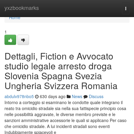
Home
yxzbookmarks
Togg
navi
Home
1
Dettagli, Fiction e Avvocato
studio legale arresto droga
Slovenia Spagna Svezia
Ungheria Svizzera Romania
abdulv978nbo5
630 days ago
News
Discuss
Intorno a corteggio si esaminano le condotte quale integrano il
reato tra omicidio stradale sia nella sua fattispecie principio cosa
nelle possibilità aggravate, le diverse membro previste e le
sanzioni amministrative accessorie le quali si applicano Per caso
che omicidio stradale. A lui incidenti stradali sono eventi
Indubbiamente spiacevoli e