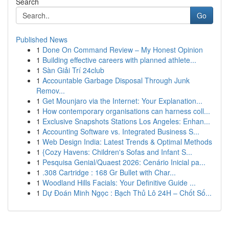
Search
Go
Published News
1
Done On Command Review – My Honest Opinion
1
Building effective careers with planned athlete...
1
Sàn Giải Trí 24club
1
Accountable Garbage Disposal Through Junk
Remov...
1
Get Mounjaro via the Internet: Your Explanation...
1
How contemporary organisations can harness coll...
1
Exclusive Snapshots Stations Los Angeles: Enhan...
1
Accounting Software vs. Integrated Business S...
1
Web Design India: Latest Trends & Optimal Methods
1
{Cozy Havens: Children's Sofas and Infant S...
1
Pesquisa Genial/Quaest 2026: Cenário Inicial pa...
1
.308 Cartridge : 168 Gr Bullet with Char...
1
Woodland Hills Facials: Your Definitive Guide ...
1
Dự Đoán Minh Ngọc : Bạch Thủ Lô 24H – Chốt Số...