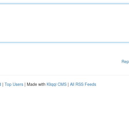
Rep
d
|
Top Users
| Made with
Kliqqi CMS
|
All RSS Feeds