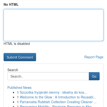
No HTML
HTML is disabled
Report Page
Search
Go
Published News
1
Szczotka fryzjerski ciemny : idealny do kos...
1
Welcome to the Glow : A Introduction to Reusabl...
1
Parramatta Rubbish Collection Creating Cleaner ...
1
Recovering Mobility : Paralysis Recovery in Kho...