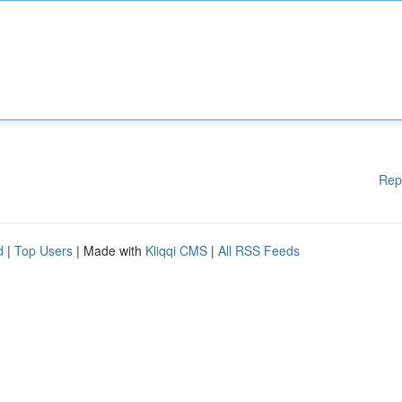
Rep
d
|
Top Users
| Made with
Kliqqi CMS
|
All RSS Feeds