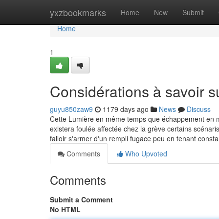
Home
yxzbookmarks
Home
New
Submit
Home
1
Considérations à savoir 
guyu850zaw9
1179 days ago
News
Discuss
Cette Lumière en même temps que échappement en mê
existera foulée affectée chez la grève certains scénar
falloir s'armer d'un rempli fugace peu en tenant const
Comments
Who Upvoted
Comments
Submit a Comment
No HTML