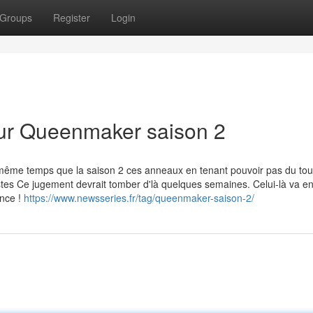
Groups
Register
Login
sur Queenmaker saison 2
me temps que la saison 2 ces anneaux en tenant pouvoir pas du tou
istes Ce jugement devrait tomber d'là quelques semaines. Celui-là va en
ance !
https://www.newsseries.fr/tag/queenmaker-saison-2/