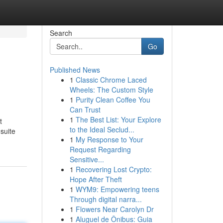
Search
Go
Published News
1
Classic Chrome Laced
Wheels: The Custom Style
1
Purity Clean Coffee You
Can Trust
1
The Best List: Your Explore
t
to the Ideal Seclud...
suite
1
My Response to Your
Request Regarding
Sensitive...
1
Recovering Lost Crypto:
Hope After Theft
1
WYM9: Empowering teens
Through digital narra...
1
Flowers Near Carolyn Dr
1
Aluguel de Ônibus: Guia